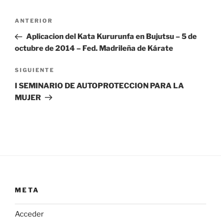
Navegación
Entrada
ANTERIOR
de
anterior:
Aplicacion del Kata Kururunfa en Bujutsu – 5 de
entradas
octubre de 2014 – Fed. Madrileña de Kárate
Siguiente
SIGUIENTE
entrada
I SEMINARIO DE AUTOPROTECCION PARA LA
MUJER
META
Acceder