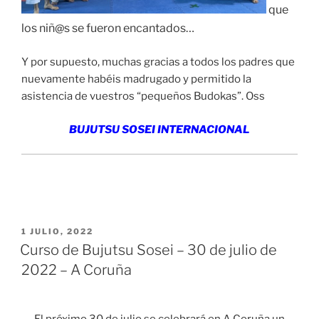
que
los niñ@s se fueron encantados…
Y por supuesto, muchas gracias a todos los padres que
nuevamente habéis madrugado y permitido la
asistencia de vuestros “pequeños Budokas”. Oss
BUJUTSU SOSEI INTERNACIONAL
PUBLICADO
1 JULIO, 2022
EL
Curso de Bujutsu Sosei – 30 de julio de
2022 – A Coruña
El próximo 30 de julio se celebrará en A Coruña un