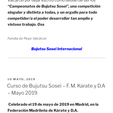
Valcárcel por dejar escrito como debían de ser los
“Campeonatos de Bujutsu Sosei”, una competición
singular y distinta a todas, y un orgullo para todo
competidor/a el poder desarrollar tan amplio y
vistoso trabajo. Oss
Familia de Pepe Valcárcel
Bujutsu Sosei Internacional
PUBLICADO
10 MAYO, 2019
EL
Curso de Bujutsu Sosei – F. M. Karate y D.A
– Mayo 2019
Celebrado el 19 de mayo de 2019 en Madrid, en la
Federación Madrileña de Kárate y D.A.