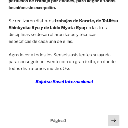
paralelos de trabajo por edades, para llegar a todos
los niños sin excepción.
Se realizaron distintos
trabajos de Karate, de TaiJitsu
Shinkyoku Ryu y de Iaido Myata Ryu;
en las tres
disciplinas se desarrollaron katas y técnicas
específicas de cada una de ellas.
Agradecer a todos los Senseis asistentes su ayuda
para conseguir un evento con un gran éxito, en donde
todos disfrutamos mucho. Oss
Bujutsu Sosei Internacional
Navegación
Sigu
Página
1
pági
de