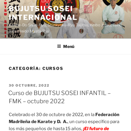
Saltar
BUJUTSU SOSEI
al
INTERNACIONAL
contenido
Karate-Do Shito-Ryu, Shinkyoku-Ryu Taijitsu, Keibo Jutsu, Taiho
Jutsu, Iaido Myata-Ryu
Menú
CATEGORÍA:
CURSOS
PUBLICADO
30 OCTUBRE, 2022
EL
Curso de BUJUTSU SOSEI INFANTIL –
FMK – octubre 2022
Celebrado el 30 de octubre de 2022, en la
Federación
Madrileña de Karate y D. A.
, un curso específico para
los más pequeños de hasta 15 años,
¡El futuro de