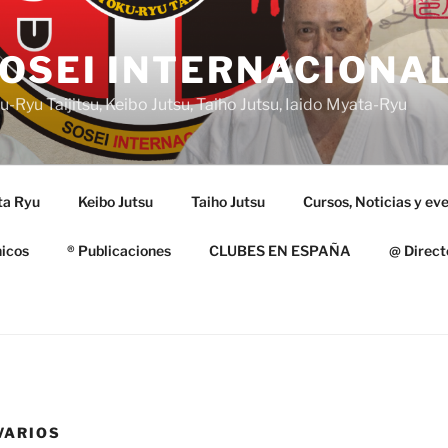
OSEI INTERNACIONA
-Ryu Taijitsu, Keibo Jutsu, Taiho Jutsu, Iaido Myata-Ryu
ta Ryu
Keibo Jutsu
Taiho Jutsu
Cursos, Noticias y ev
nicos
® Publicaciones
CLUBES EN ESPAÑA
@ Direct
VARIOS