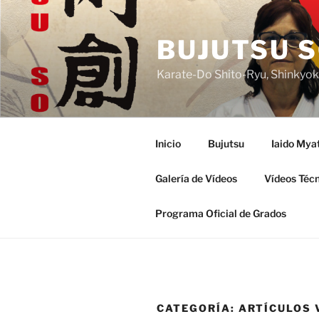
Saltar
al
BUJUTSU S
contenido
Karate-Do Shito-Ryu, Shinkyoku
Inicio
Bujutsu
Iaido Mya
Galería de Vídeos
Vídeos Téc
Programa Oficial de Grados
CATEGORÍA:
ARTÍCULOS 