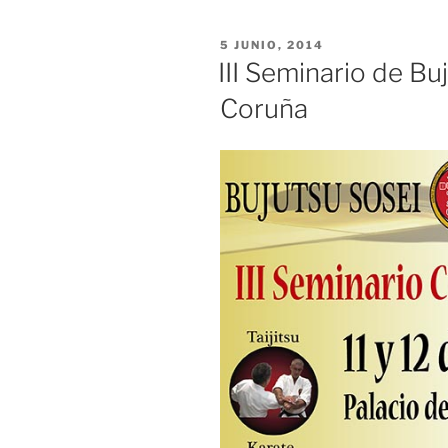
PUBLICADO
5 JUNIO, 2014
EL
III Seminario de Bu
Coruña