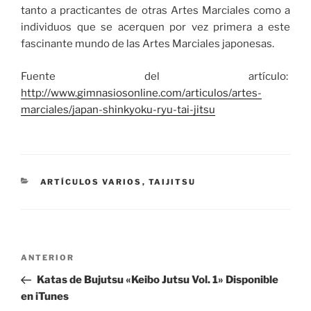
tanto a practicantes de otras Artes Marciales como a
individuos que se acerquen por vez primera a este
fascinante mundo de las Artes Marciales japonesas.
Fuente del artículo:
http://www.gimnasiosonline.com/articulos/artes-
marciales/japan-shinkyoku-ryu-tai-jitsu
CATEGORÍAS
ARTÍCULOS VARIOS
,
TAIJITSU
Navegación
Entrada
ANTERIOR
de
anterior:
Katas de Bujutsu «Keibo Jutsu Vol. 1» Disponible
entradas
en iTunes