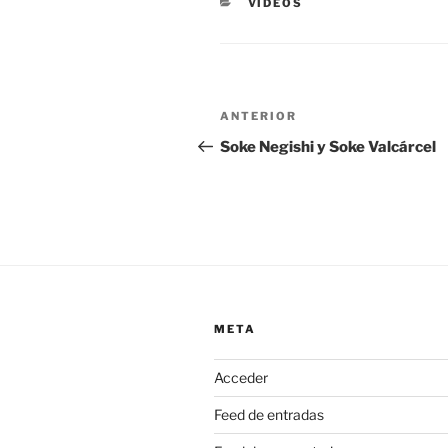
CATEGORÍAS
VÍDEOS
Navegación
Entrada
ANTERIOR
de
anterior:
Soke Negishi y Soke Valcárcel
entradas
META
Acceder
Feed de entradas