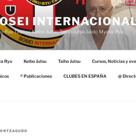
OSEI INTERNACIONA
-Ryu Taijitsu, Keibo Jutsu, Taiho Jutsu, Iaido Myata-Ryu
ta Ryu
Keibo Jutsu
Taiho Jutsu
Cursos, Noticias y ev
nicos
® Publicaciones
CLUBES EN ESPAÑA
@ Direct
MONTEAGUDO