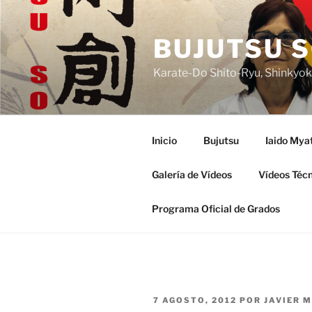
Saltar
al
BUJUTSU S
contenido
Karate-Do Shito-Ryu, Shinkyoku
Inicio
Bujutsu
Iaido Mya
Galería de Vídeos
Vídeos Téc
Programa Oficial de Grados
PUBLICADO
7 AGOSTO, 2012
POR
JAVIER 
EL