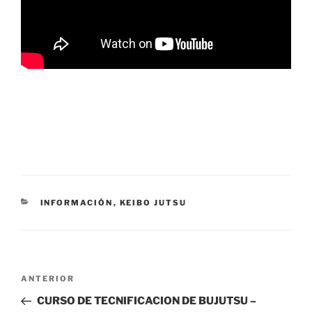
CATEGORÍAS
INFORMACIÓN
,
KEIBO JUTSU
Navegación
Entrada
ANTERIOR
de
anterior:
CURSO DE TECNIFICACION DE BUJUTSU –
entradas